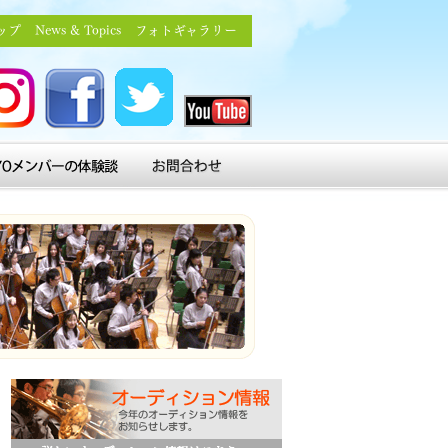
ップ
News & Topics
フォトギャラリー
アジアユ
ジアユ
アジアユ
アジアユ
ースオー
スオー
ースオー
ースオー
ケスト
ストラ
ケストラ
ケストラ
ラ you
YOメンバーの体験談
お問い合わせ
tagram
FACEBOOK
Twitter
tube