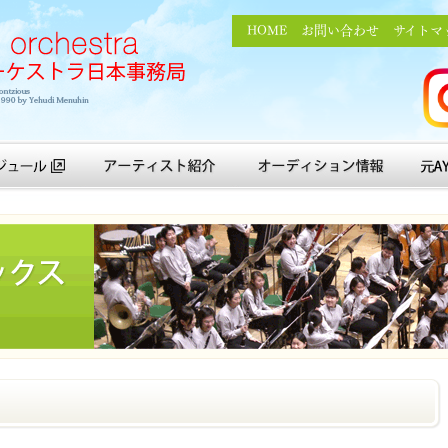
HOME
お問い合わせ
サイトマ
ア
ー
ケ
ュール
アーティスト紹介
オーディション情報
元A
Ins