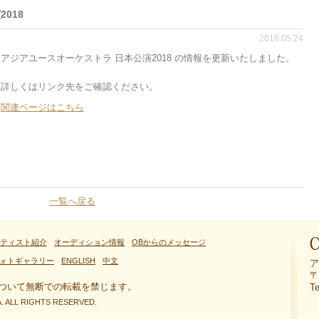
018
2018.05.24
アジアユースオーケストラ 日本公演2018 の情報を更新いたしました。
詳しくはリンク先をご確認ください。
関連ページはこちら
一覧へ戻る
ティスト紹介
オーディション情報
OBからのメッセージ
ォトギャラリー
ENGLISH
中文
ア
Co
〒
ついて無断での転載を禁じます。
T
. ALL RIGHTS RESERVED.