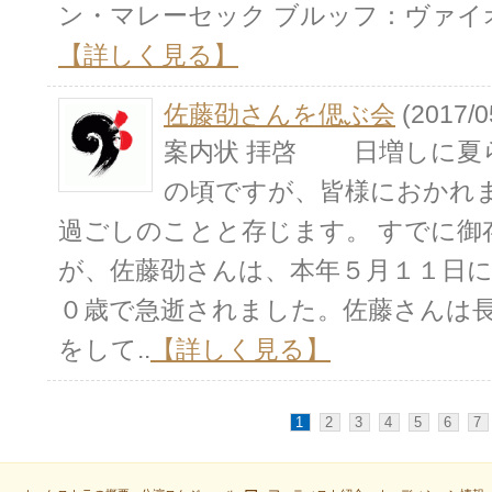
ン・マレーセック ブルッフ：ヴァイオ
【詳しく見る】
佐藤劭さんを偲ぶ会
(2017/0
案内状 拝啓 日増しに夏
の頃ですが、皆様におかれ
過ごしのことと存じます。 すでに御
が、佐藤劭さんは、本年５月１１日
０歳で急逝されました。佐藤さんは長
をして..
【詳しく見る】
1
2
3
4
5
6
7