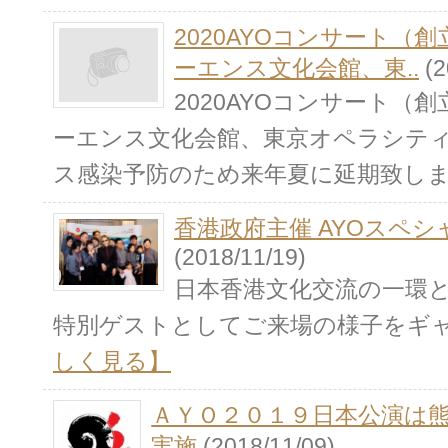
2020AYOコンサート（
ーエンス文化会館、東..
(2
2020AYOコンサート（
ーエンス文化会館、東京オペラシテ
ス感染予防のため来年夏に延期致し
香港政府主催 AYOスペ
(2018/11/19)
日本香港文化交流の一環とし
特別ゲストとしてご来場の様子をギ
しく見る】
ＡＹＯ２０１９日本公演は
実施
(2018/11/09)