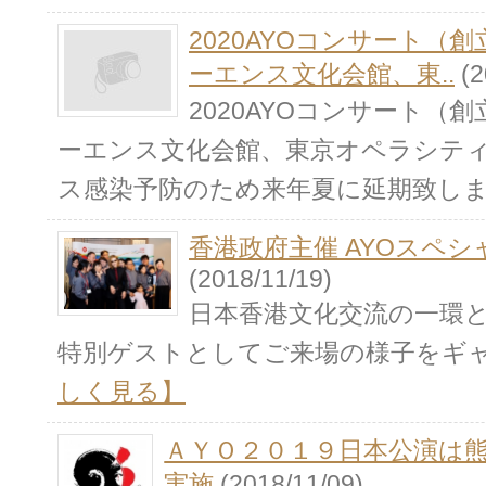
2020AYOコンサート（
ーエンス文化会館、東..
(2
2020AYOコンサート（
ーエンス文化会館、東京オペラシテ
ス感染予防のため来年夏に延期致し
香港政府主催 AYOスペ
(2018/11/19)
日本香港文化交流の一環とし
特別ゲストとしてご来場の様子をギ
しく見る】
ＡＹＯ２０１９日本公演は
実施
(2018/11/09)