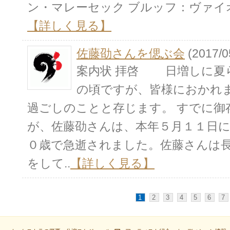
ン・マレーセック ブルッフ：ヴァイオ
【詳しく見る】
佐藤劭さんを偲ぶ会
(2017/0
案内状 拝啓 日増しに夏
の頃ですが、皆様におかれ
過ごしのことと存じます。 すでに御
が、佐藤劭さんは、本年５月１１日
０歳で急逝されました。佐藤さんは長
をして..
【詳しく見る】
1
2
3
4
5
6
7